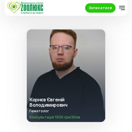
Записатися
Корнєв Євгеній
Володимирович
Гематолог
Консультація 1500 грн/30хв