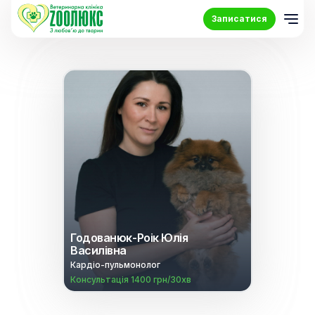
Записатися
Годованюк-Роік Юлія
Василівна
Кардіо-пульмонолог
Консультація 1400 грн/30хв